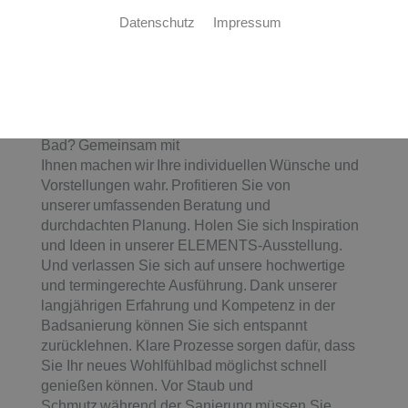
Das Bad Ihrer Träume. Wir machen es
wahr.
Datenschutz
Impressum
Wie stellen Sie sich Ihr neues Bad
vor? Eine luxuriöse Wellness-Oase, ein
praktisches Familienbad, ein
cleveres Raumwunder oder ein barrierefreies
Bad? Gemeinsam mit
Ihnen machen wir Ihre individuellen Wünsche und
Vorstellungen wahr. Profitieren Sie von
unserer umfassenden Beratung und
durchdachten Planung. Holen Sie sich Inspiration
und Ideen in unserer ELEMENTS-Ausstellung.
Und verlassen Sie sich auf unsere hochwertige
und termingerechte Ausführung. Dank unserer
langjährigen Erfahrung und Kompetenz in der
Badsanierung können Sie sich entspannt
zurücklehnen. Klare Prozesse sorgen dafür, dass
Sie Ihr neues Wohlfühlbad möglichst schnell
genießen können. Vor Staub und
Schmutz während der Sanierung müssen Sie