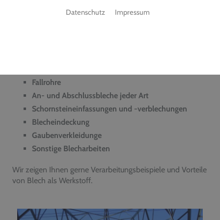
zu Verkleidungen verschiedenster Bauteile Ihres Objektes.
Datenschutz
Impressum
Blecharbeiten sind nach wie vor ein unverzichtbarer
Bestandteil im Gebäude, aus diesem Grund bieten wir
Ihnen die komplette Leistung an. Dazu zählen unter
anderem:
Dachrinnen
Fallrohre
An- und Abschlussbleche jeder Art
Schornsteineinfassungen und -verblechungen
Blecheindeckung
Gaubenverkleidunge
Sonstige Blecharbeiten
Wir zeigen Ihnen gerne Verarbeitungsbeispiele und Vorteile
von Blech als Werkstoff.