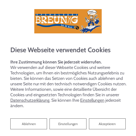
Diese Webseite verwendet Cookies
Ihre Zustimmung können Sie jederzeit widerrufen.
Wir verwenden auf dieser Webseite Cookies und weitere
Technologien, um Ihnen ein bestmögliches Nutzungserlebnis zu
Blech: auf die Verarbeitung
bieten. Sie können das Setzen von Cookies auch ablehnen und
kommt es an
unsere Seite nur mit den technisch notwendigen Cookies nutzen.
Weitere Informationen, sowie eine detaillierte Übersicht der
Cookies und eingesetzten Technologien finden Sie in unserer
Datenschutzerklärung
. Sie können Ihre
Einstellungen
jederzeit
Richtig verarbeitet schaffen
ändern.
Blechverkleidungen langlebige Werte
Ablehnen
Ablehnen
Einstellungen
Akzeptieren
Blech-Arbeiten sind bei jedem Haus zu finden. Dazu zählt
z.B. die Montage von Dachrinnen und Ablaufrohren bis hin