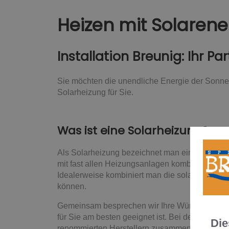
Heizen mit Solarene
Installation Breunig: Ihr Pa
Sie möchten die unendliche Energie der Sonne 
Solarheizung für Sie.
Was ist eine Solarheizung?
Als Solarheizung bezeichnet man eine solarth
mit fast allen Heizungsanlagen kombiniert w
Idealerweise kombiniert man die solarthermisc
können.
Gemeinsam besprechen wir Ihre Wünsche und A
für Sie am besten geeignet ist. Bei der Insta
Die
renommierten Herstellern zusammen. So bekomm