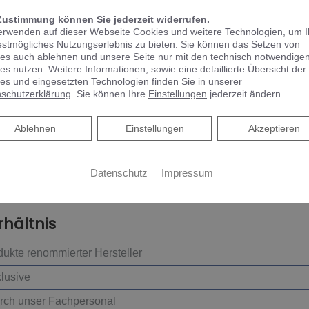
Zustimmung können Sie jederzeit widerrufen.
erwenden auf dieser Webseite Cookies und weitere Technologien, um 
estmögliches Nutzungserlebnis zu bieten. Sie können das Setzen von
es auch ablehnen und unsere Seite nur mit den technisch notwendige
es nutzen. Weitere Informationen, sowie eine detaillierte Übersicht der
es und eingesetzten Technologien finden Sie in unserer
schutzerklärung
. Sie können Ihre
Einstellungen
jederzeit ändern.
 individuelle Planung
Ablehnen
Ablehnen
Einstellungen
Akzeptieren
ellungen und Wünsche
ufstellung und Beratung zu Fördermitteln
Datenschutz
Impressum
ine Hybridlösung geeignet ist
rhältnis
ukte renommierter Hersteller
klusive
urch unser Fachpersonal