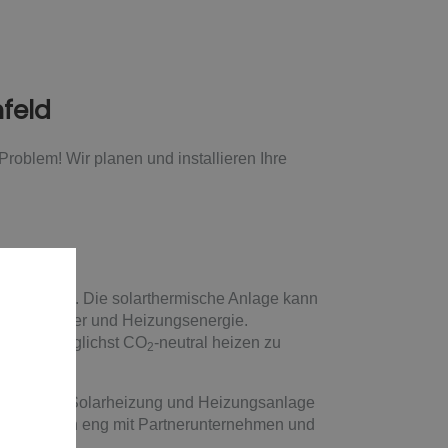
nfeld
oblem! Wir planen und installieren Ihre
 umwandelt. Die solarthermische Anlage kann
armes Wasser und Heizungsenergie.
ung, um möglichst CO
-neutral heizen zu
2
ation aus Solarheizung und Heizungsanlage
und arbeiten eng mit Partnerunternehmen und
Produkten.