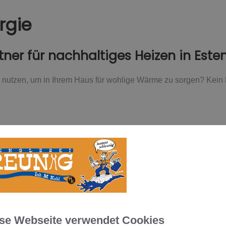
rgie
rtner für nachhaltiges Heizen in Este
nutzen, um in Ihrem Haus für wohlige Wärme zu sorgen? Kein Pr
ermische Anlage, die die Energie der Sonne in nutzbare Wärme
erden – so haben Sie auch an weniger sonnigen Tagen genug w
he Anlage mit einer Brennwertanlage oder einer Holzpelletheiz
nforderungen, um basierend darauf zu prüfen, welche Kombin
llation übernehmen wir zudem die Koordination anderer Gewerke 
se Webseite verwendet Cookies
en Sie höchste Qualität, sowohl bei der Arbeit als auch den 