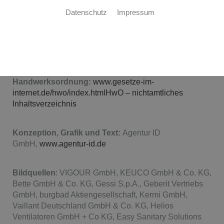
Michael Kohl
Datenschutz
Impressum
Vertretungsberechtigte Geschäftsführer:
Herr
Michael Kohl
UmSt-IdNr.:
1125723861708572008
Registergericht:
Amtsgericht Regensburg
Handwerksordnung:
www.gesetze-im-
internet.de/hwo/index.htmlHwO – nichtamtliches
Inhaltsverzeichnis
Konzeption, Grafik und Text:
Agentur ID
GmbH,
www.agentur-id.de
Bildquellen
: VIGOUR GmbH, KEUCO GmbH & Co. KG,
Bette GmbH & Co. KG, Gessi S.p.A., Geberit Vertriebs
GmbH, burgbad Aktiengesellschaft, Kermi GmbH,
Vaillant Deutschland GmbH & Co. KG, Helios
Ventilatoren GmbH + Co KG, Easy Sanitary Solutions