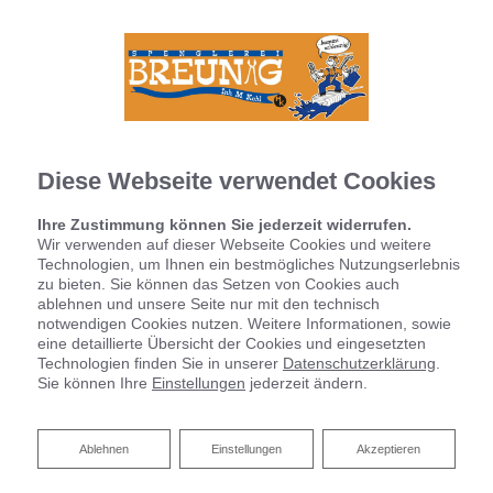
Diese Webseite verwendet Cookies
Ihre Zustimmung können Sie jederzeit widerrufen.
Impressum
Wir verwenden auf dieser Webseite Cookies und weitere
Technologien, um Ihnen ein bestmögliches Nutzungserlebnis
zu bieten. Sie können das Setzen von Cookies auch
Installation Breunig
Inh. Michael Kohl
ablehnen und unsere Seite nur mit den technisch
Wilhelm-Barth-Str. 4
notwendigen Cookies nutzen. Weitere Informationen, sowie
97230 Estenfeld
eine detaillierte Übersicht der Cookies und eingesetzten
Technologien finden Sie in unserer
Datenschutzerklärung
.
Sie können Ihre
Einstellungen
jederzeit ändern.
Telefon: 09305 237
Telefax: 09305 1637
E-Mail: installation-breunig@t-online.de
Ablehnen
Ablehnen
Einstellungen
Akzeptieren
Inhaltlich verantwortlich gemäß § 6 MDStV:
Herr